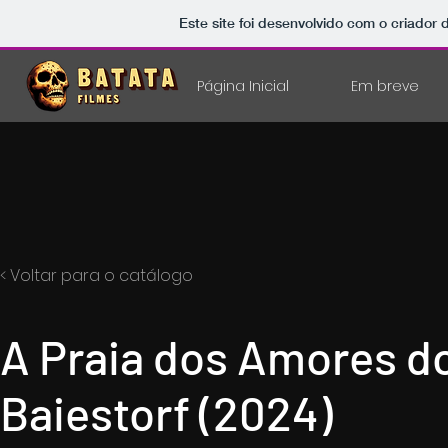
Este site foi desenvolvido com o criador 
Página Inicial
Em breve
< Voltar para o catálogo
A Praia dos Amores d
Baiestorf (2024)