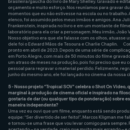
brasileira/gaúcha do livro de Mary Shelley. Gravado e edi
orçamento e muito esforço. Nos reuníamos para gravar dur
momentos que eu não estivesse na escola ou no trabalho. 
elenco, foi assumido pelos meus irmãos e amigos. Ana Julia
Frankenstein, inspirada no livro e em um montante de filme
laboratório para ela criar a personagem. Meu irmão, João Vi
Nosso objetivo era que ele falasse com os olhos, atuasse us
dele foi o Edward Mãos de Tesoura e Charlie Chaplin. Co
pronto em abril de 2023. Depois de uma série de complicaç
em Porto Alegre, com mais de 50 minutos do filme gravad
um atraso de meses na produção, pois foi preciso que eu co
pessoal para regravar o material perdido. Felizmente, regr
junho do mesmo ano, ele foi lançado no cinema da nossa c
5 - Nosso projeto “Tropical SOV” celebra o Shot On Video
marginal à produção de cinema oficial e inspirado na filo
gostaria de dar (ou qualquer tipo de ponderação) sobre essa
maneira independente?
Uma vez eu ouvi que um filme, enquanto está sendo produz
equipe: “Ser divertido de ser feito!”, Marcos Kligman me f
e tornou-se uma frase que vou levar comigo para sempre. 
acertando – na verdade, creio que muito mais errando – e 