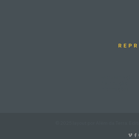
REPR
Representação
Distribuição
Informações
© 2025 layout por Além da Terra. Ed