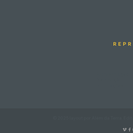
REPR
Representação
Distribuição
Informações
© 2025 layout por Além da Terra. Ed