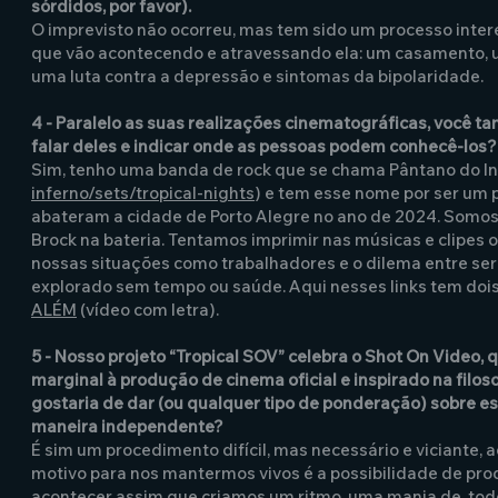
sórdidos, por favor).
O imprevisto não ocorreu, mas tem sido um processo inter
que vão acontecendo e atravessando ela: um casamento, u
uma luta contra a depressão e sintomas da bipolaridade.
4 - Paralelo as suas realizações cinematográficas, você 
falar deles e indicar onde as pessoas podem conhecê-los?
Sim, tenho uma banda de rock que se chama Pântano do Inf
inferno/sets/tropical-nights
) e tem esse nome por ser um 
abateram a cidade de Porto Alegre no ano de 2024. Somos tr
Brock na bateria. Tentamos imprimir nas músicas e clipes
nossas situações como trabalhadores e o dilema entre ser u
explorado sem tempo ou saúde. Aqui nesses links tem dois
ALÉM
(vídeo com letra).
5 - Nosso projeto “Tropical SOV” celebra o Shot On Video
marginal à produção de cinema oficial e inspirado na filo
gostaria de dar (ou qualquer tipo de ponderação) sobre essa
maneira independente?
É sim um procedimento difícil, mas necessário e viciante
motivo para nos mantermos vivos é a possibilidade de produz
acontecer assim que criamos um ritmo, uma mania de, todo