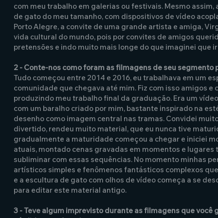
com meu trabalho em galerias ou festivais. Mesmo assim,
de gato do meu tamanho, com dispositivos de vídeo acopla
Porto Alegre, a convite de uma grande artista e amiga, Vir
vida cultural do mundo, pois por convites de amigos queri
pretensões e indo muito mais longe do que imaginei que ir
2 - Conte-nos como foram as filmagens de seu segmento pa
Tudo começou entre 2014 e 2016, eu trabalhava em um espa
comunidade que chegava até mim. Fiz com isso amigos e co
produzindo meu trabalho final da graduação. Era um vídeo
com um baralho criado por mim, bastante inspirado na esté
desenho como imagem central nas tramas. Convidei muitos
divertido, rendeu muito material, que eu nunca tive maturi
gradualmente a maturidade começou a chegar e iniciei mo
atuais, montado cenas gravadas em momentos e lugares t
subliminar com essas sequências. No momento minhas per
artísticos simples e fenômenos fantásticos complexos qu
e a escultura de gato com olhos de vídeo começa a se des
para editar este material antigo.
3 - Teve algum imprevisto durante as filmagens que você 